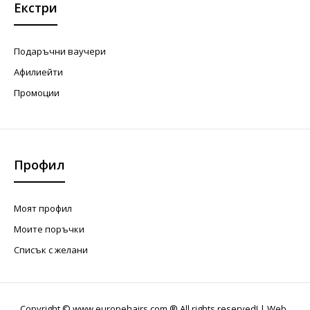
Екстри
Подаръчни ваучери
Афилиейти
Промоции
Профил
Моят профил
Моите поръчки
Списък с желани
Copyright © www.europehairs.com ® All rights reserved! |
Web