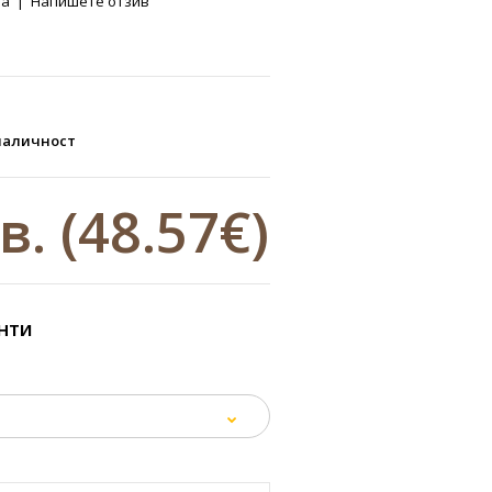
ва
|
Напишете отзив
наличност
лв.
(48.57€)
нти