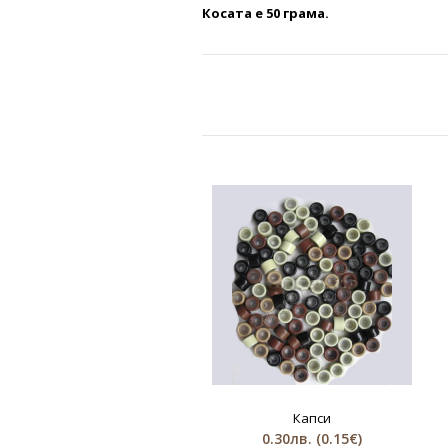
Косата е 50 грама.
Капси
0.30лв.
(0.15€)