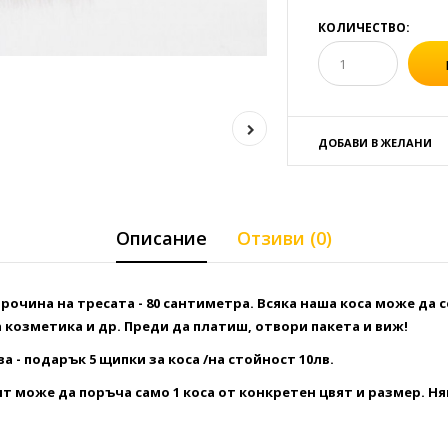
КОЛИЧЕСТВО:
ДОБАВИ В ЖЕЛАНИ
Описание
Отзиви (0)
рочина на тресата - 80 сантиметра. Всяка наша коса може да 
 козметика и др. Преди да платиш, отвори пакета и виж!
 - подарък 5 щипки за коса /на стойност 10лв.
т може да поръча само 1 коса от конкретен цвят и размер. Ня