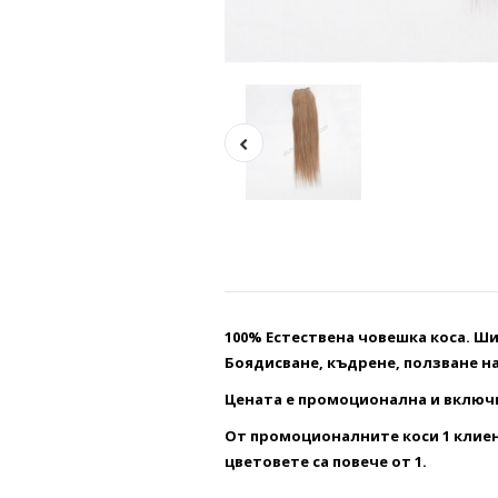
100% Естествена човешка коса. Ши
Боядисване, къдрене, ползване на
Цената е промоционална и включва
От промоционалните коси 1 клиен
цветовете са повече от 1.