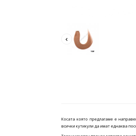
Косата която предлагаме е направе
всички кутикули да имат еднаква пос