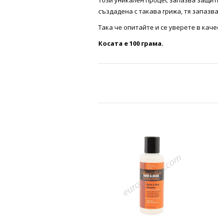
Този уникален процес запазва защитн
създадена с такава грижа, тя запазв
Така че опитайте и се уверете в кач
Косата e 100 грама.