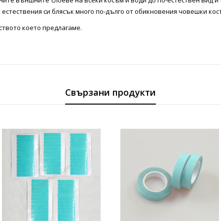
ите външните слоеве на всеки косъм и води до по-естествен вид и 
а естествения си блясък много по-дълго от обикновения човешки кос
еството което предлагаме.
Свързани продукти