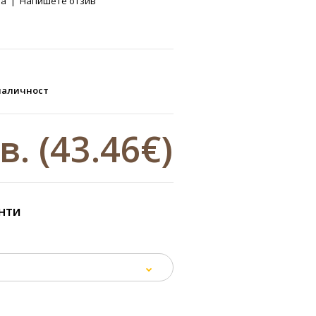
ва
|
Напишете отзив
наличност
лв.
(43.46€)
нти