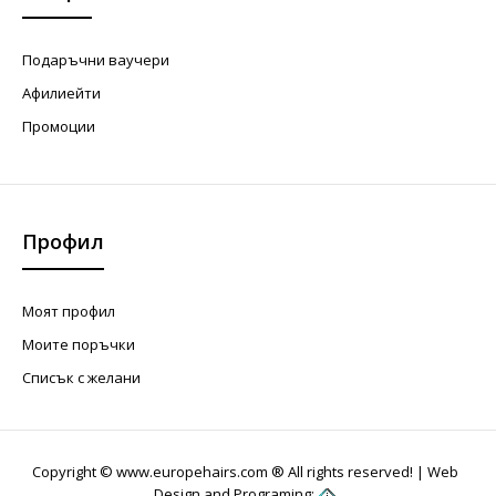
Подаръчни ваучери
Афилиейти
Промоции
Профил
Моят профил
Моите поръчки
Списък с желани
Copyright © www.europehairs.com ® All rights reserved! |
Web
Design and Programing: