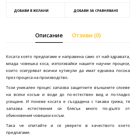
ДОБАВИ В ЖЕЛАНИ
ДОБАВИ ЗА СРАВНЯВАНЕ
Описание
Отзиви (0)
Косата която предлагаме е направена само от най-здравата,
млада човешка коса, използвайки нашите научни процеси,
които осигуряват всички кутикули да имат еднаква посока
през процеса на производство.
Този уникален процес запазва защитните външните слоеве
на всеки косъм и води до по-естествен вид и по-гладко
усещане. И понеже косата е създадена с такава грижа, тя
запазва естествения си блясък много по-дълго от
обикновения човешки косъм.
Така че опитайте и се уверете в качеството което
предлагаме.