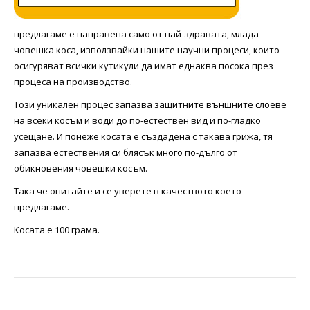
предлагаме е направена само от най-здравата, млада
човешка коса, използвайки нашите научни процеси, които
осигуряват всички кутикули да имат еднаква посока през
процеса на производство.
Този уникален процес запазва защитните външните слоеве
на всеки косъм и води до по-естествен вид и по-гладко
усещане. И понеже косата е създадена с такава грижа, тя
запазва естествения си блясък много по-дълго от
обикновения човешки косъм.
Така че опитайте и се уверете в качеството което
предлагаме.
Косата e 100 грама.