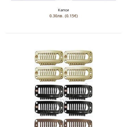
Капси
0.30лв.
(0.15€)