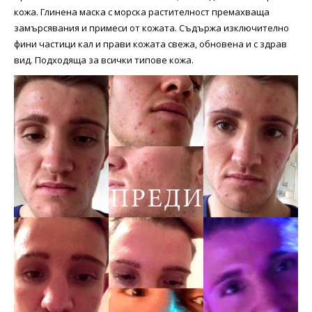
кожа. Глинена маска с морска растителност премахваща
замърсявания и примеси от кожата. Съдържа изключително
фини частици кал и прави кожата свежа, обновена и с здрав
вид. Подходяща за всички типове кожа.