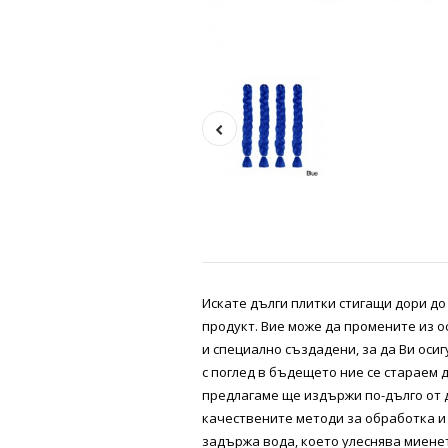
Искате дълги плитки стигащи дори д
продукт. Вие може да промените из о
и специално създадени, за да Ви осиг
с поглед в бъдещето ние се стараем 
предлагаме ще издържи по-дълго от д
качествените методи за обработка и
задържа вода, което улеснява миенет