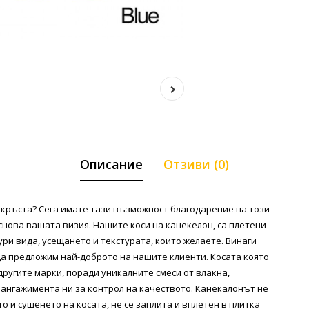
Описание
Отзиви (0)
о кръста? Сега имате тази възможност благодарение на този
снова вашата визия. Нашите коси на канекелон, са плетени
ури вида, усещането и текстурата, които желаете. Винаги
да предложим най-доброто на нашите клиенти. Косата която
ругите марки, поради уникалните смеси от влакна,
 ангажимента ни за контрол на качеството. Канекалонът не
о и сушенето на косата, не се заплита и вплетен в плитка