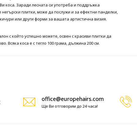
Ви коса. Заради лесната си употреба и поддръжка
 негърски плитки, може да послужи и за ефектни панделки,
кичури или други форми за вашата артистична визия.
лон с който успешно можете, освен с красиви плитки да
о. Всяка коса е с тегло 100 грама, дължина 200 см.
office@europehairs.com
Ще Ви отговорим до 24 часа!