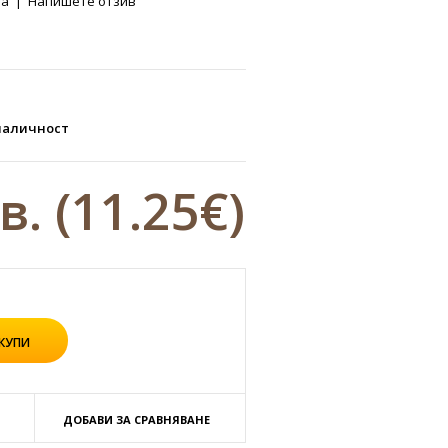
ва
|
Напишете отзив
наличност
лв.
(11.25€)
ДОБАВИ ЗА СРАВНЯВАНЕ