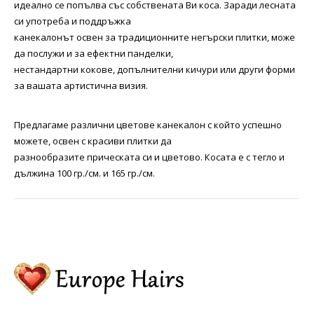
идеално се попълва със собствената Ви коса. Заради лесната
си употреба и поддръжка
канекалонът освен за традиционните негърски плитки, може
да послужи и за ефектни панделки,
нестандартни кокове, допълнителни кичури или други форми
за вашата артистична визия.
Предлагаме различни цветове канекалон с който успешно
можете, освен с красиви плитки да
разнообразите прическата си и цветово. Косата е с тегло и
дължина 100 гр./см. и 165 гр./см.