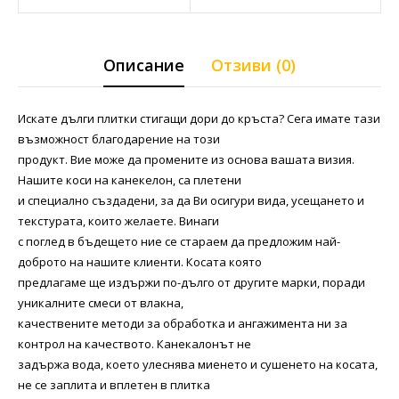
Описание
Отзиви (0)
Искате дълги плитки стигащи дори до кръста? Сега имате тази
възможност благодарение на този
продукт. Вие може да промените из основа вашата визия.
Нашите коси на канекелон, са плетени
и специално създадени, за да Ви осигури вида, усещането и
текстурата, които желаете. Винаги
с поглед в бъдещето ние се стараем да предложим най-
доброто на нашите клиенти. Косата която
предлагаме ще издържи по-дълго от другите марки, поради
уникалните смеси от влакна,
качествените методи за обработка и ангажимента ни за
контрол на качеството. Канекалонът не
задържа вода, което улеснява миенето и сушенето на косата,
не се заплита и вплетен в плитка