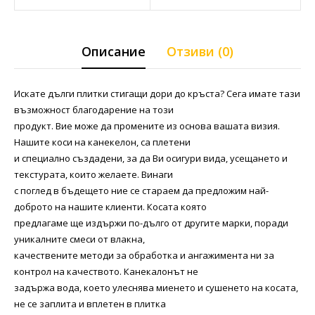
Описание
Отзиви (0)
Искате дълги плитки стигащи дори до кръста? Сега имате тази
възможност благодарение на този
продукт. Вие може да промените из основа вашата визия.
Нашите коси на канекелон, са плетени
и специално създадени, за да Ви осигури вида, усещането и
текстурата, които желаете. Винаги
с поглед в бъдещето ние се стараем да предложим най-
доброто на нашите клиенти. Косата която
предлагаме ще издържи по-дълго от другите марки, поради
уникалните смеси от влакна,
качествените методи за обработка и ангажимента ни за
контрол на качеството. Канекалонът не
задържа вода, което улеснява миенето и сушенето на косата,
не се заплита и вплетен в плитка