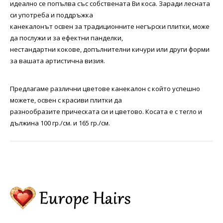
идеално се попълва със собствената Ви коса. Заради лесната
си употреба и поддръжка
канекалонът освен за традиционните негърски плитки, може
да послужи и за ефектни панделки,
нестандартни кокове, допълнителни кичури или други форми
за вашата артистична визия.
Предлагаме различни цветове канекалон с който успешно
можете, освен с красиви плитки да
разнообразите прическата си и цветово. Косата е с тегло и
дължина 100 гр./см. и 165 гр./см.