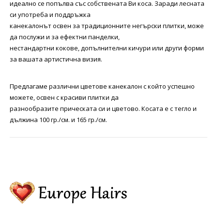
идеално се попълва със собствената Ви коса. Заради лесната
си употреба и поддръжка
канекалонът освен за традиционните негърски плитки, може
да послужи и за ефектни панделки,
нестандартни кокове, допълнителни кичури или други форми
за вашата артистична визия.
Предлагаме различни цветове канекалон с който успешно
можете, освен с красиви плитки да
разнообразите прическата си и цветово. Косата е с тегло и
дължина 100 гр./см. и 165 гр./см.