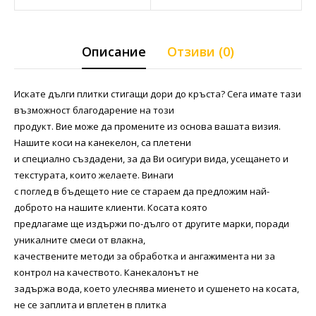
Описание
Отзиви (0)
Искате дълги плитки стигащи дори до кръста? Сега имате тази
възможност благодарение на този
продукт. Вие може да промените из основа вашата визия.
Нашите коси на канекелон, са плетени
и специално създадени, за да Ви осигури вида, усещането и
текстурата, които желаете. Винаги
с поглед в бъдещето ние се стараем да предложим най-
доброто на нашите клиенти. Косата която
предлагаме ще издържи по-дълго от другите марки, поради
уникалните смеси от влакна,
качествените методи за обработка и ангажимента ни за
контрол на качеството. Канекалонът не
задържа вода, което улеснява миенето и сушенето на косата,
не се заплита и вплетен в плитка