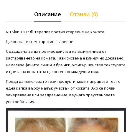
Описание
Отзиви (0)
Nu Skin 180 ° ® терапия против стареене на кожата
Цялостна система против стареене
Създадена за да противодейства на всички нива от
застаряването на кожата. Тази система е клинично доказано,
намалява фините линии и бръчки, усъвършенства текстурата
и цвета на кожата за цялостен по-младежки вид.
Преди да използвате тези продукти, моля направете тест с
една капка върху малък участък от кожата. Ако се появи
зачервяване или раздразнение, веднага преустановете
употребата му.