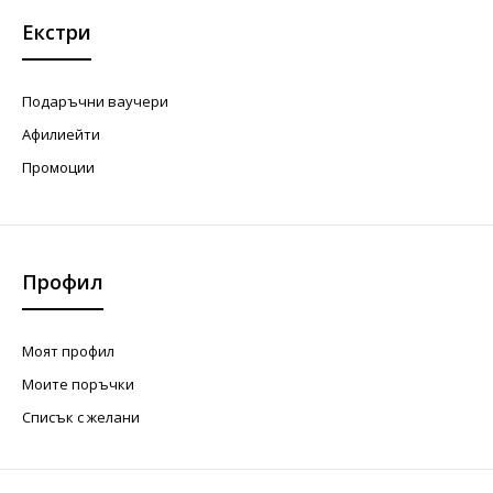
Екстри
Подаръчни ваучери
Афилиейти
Промоции
Профил
Моят профил
Моите поръчки
Списък с желани