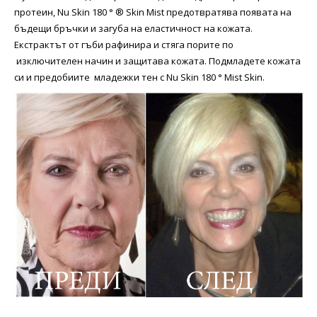
протеин, Nu Skin 180 ° ® Skin Mist предотвратява появата на
бъдещи бръчки и загуба на еластичност на кожата.
Екстрактът от гъби рафинира и стяга порите по
изключителен начин и защитава кожата. Подмладете кожата
си и предобиите младежки тен с Nu Skin 180 ° Mist Skin.