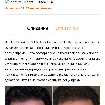
Само за 11.62 лв. на месец
Описание
Отзиви (0)
Nu Skin 180&#186;® UV Block Hydrator SPF 18 - широк спектър от
UVA и UVB лъчи, като по този начин предотвратява
преждевременното застаряване на кожата предизвикано от
слънчевите лъчи. Формулиран с екстракт от морски планктон,
успешно възстановяващ ДНК ензимите на лицето. Този
технологично напреднал хидратиращ крем намалява
признаците на миналото вредното въздействие на слънцето,
докато защитата на кожата срещу бъдещи вреди.