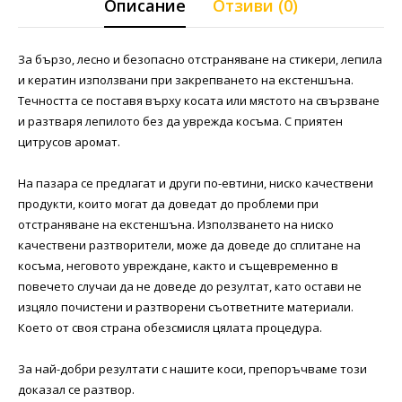
Описание
Отзиви (0)
За бързо, лесно и безопасно отстраняване на стикери, лепила
и кератин използвани при закрепването на екстеншъна.
Течността се поставя върху косата или мястото на свързване
и разтваря лепилото без да уврежда косъма. С приятен
цитрусов аромат.
На пазара се предлагат и други по-евтини, ниско качествени
продукти, които могат да доведат до проблеми при
отстраняване на екстеншъна. Използването на ниско
качествени разтворители, може да доведе до сплитане на
косъма, неговото увреждане, както и същевременно в
повечето случаи да не доведе до резултат, като остави не
изцяло почистени и разтворени съответните материали.
Което от своя страна обезсмисля цялата процедура.
За най-добри резултати с нашите коси, препоръчваме този
доказал се разтвор.